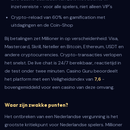
inzetvereiste - voor alle spelers, niet alleen VIP's
Crypto-reload van 60% en gamification met
uitdagingen en de Coin-Shop
Bij betalingen zet Millioner in op verscheidenheid: Visa,
Mastercard, Skrill, Neteller en Bitcoin, Ethereum, USDT en
andere cryptocurrencies. Crypto-transacties verlopen
het snelst. De live chat is 24/7 bereikbaar, reactietijd in
de test onder twee minuten. Casino Guru beoordeelt
het platform met een Veiligheidsindex van
7,6
-
bovengemiddeld voor een casino van deze omvang.
Waar zijn zwakke punten?
Het ontbreken van een Nederlandse vergunning is het
grootste kritiekpunt voor Nederlandse spelers. Millioner