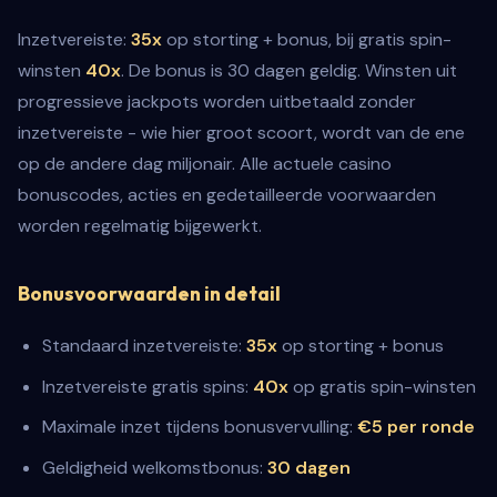
Inzetvereiste:
35x
op storting + bonus, bij gratis spin-
winsten
40x
. De bonus is 30 dagen geldig. Winsten uit
progressieve jackpots worden uitbetaald zonder
inzetvereiste - wie hier groot scoort, wordt van de ene
op de andere dag miljonair. Alle actuele casino
bonuscodes, acties en gedetailleerde voorwaarden
worden regelmatig bijgewerkt.
Bonusvoorwaarden in detail
Standaard inzetvereiste:
35x
op storting + bonus
Inzetvereiste gratis spins:
40x
op gratis spin-winsten
Maximale inzet tijdens bonusvervulling:
€5 per ronde
Geldigheid welkomstbonus:
30 dagen