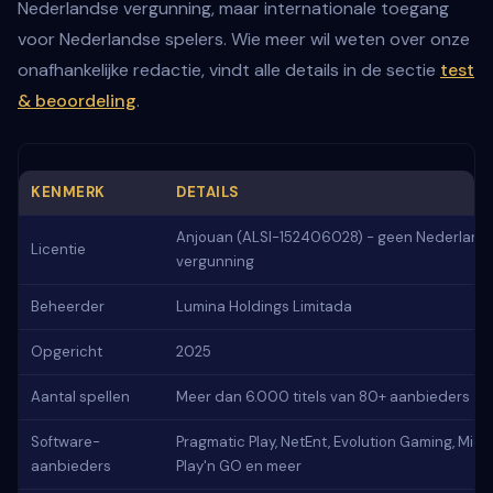
Nederlandse vergunning, maar internationale toegang
voor Nederlandse spelers. Wie meer wil weten over onze
onafhankelijke redactie, vindt alle details in de sectie
test
& beoordeling
.
KENMERK
DETAILS
Anjouan (ALSI-152406028) - geen Nederland
Licentie
vergunning
Beheerder
Lumina Holdings Limitada
Opgericht
2025
Aantal spellen
Meer dan 6.000 titels van 80+ aanbieders
Software-
Pragmatic Play, NetEnt, Evolution Gaming, Mic
aanbieders
Play'n GO en meer