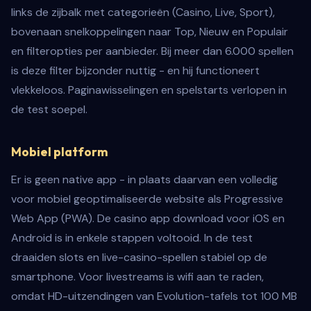
links de zijbalk met categorieën (Casino, Live, Sport),
bovenaan snelkoppelingen naar Top, Nieuw en Populair
en filteropties per aanbieder. Bij meer dan 6.000 spellen
is deze filter bijzonder nuttig - en hij functioneert
vlekkeloos. Paginawisselingen en spelstarts verlopen in
de test soepel.
Mobiel platform
Er is geen native app - in plaats daarvan een volledig
voor mobiel geoptimaliseerde website als Progressive
Web App (PWA). De casino app download voor iOS en
Android is in enkele stappen voltooid. In de test
draaiden slots en live-casino-spellen stabiel op de
smartphone. Voor livestreams is wifi aan te raden,
omdat HD-uitzendingen van Evolution-tafels tot 100 MB