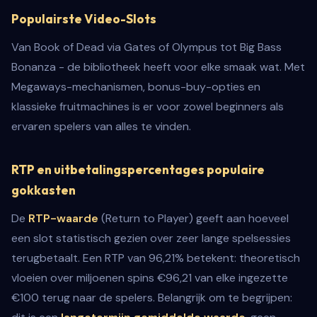
Populairste Video-Slots
Van Book of Dead via Gates of Olympus tot Big Bass
Bonanza - de bibliotheek heeft voor elke smaak wat. Met
Megaways-mechanismen, bonus-buy-opties en
klassieke fruitmachines is er voor zowel beginners als
ervaren spelers van alles te vinden.
RTP en uitbetalingspercentages populaire
gokkasten
De
RTP-waarde
(Return to Player) geeft aan hoeveel
een slot statistisch gezien over zeer lange spelsessies
terugbetaalt. Een RTP van 96,21% betekent: theoretisch
vloeien over miljoenen spins €96,21 van elke ingezette
€100 terug naar de spelers. Belangrijk om te begrijpen: