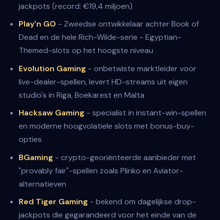
jackpots (record: €19,4 miljoen)
Play'n GO
- Zweedse ontwikkelaar achter Book of
Dead en de hele Rich-Wilde-serie - Egyptian-
Themed-slots op het hoogste niveau
Evolution Gaming
- onbetwiste marktleider voor
live-dealer-spellen, levert HD-streams uit eigen
studio's in Riga, Boekarest en Malta
Hacksaw Gaming
- specialist in instant-win-spellen
en moderne hoogvolatiele slots met bonus-buy-
opties
BGaming
- crypto-georiënteerde aanbieder met
"provably fair"-spellen zoals Plinko en Aviator-
alternatieven
Red Tiger Gaming
- bekend om dagelijkse drop-
jackpots die gegarandeerd voor het einde van de