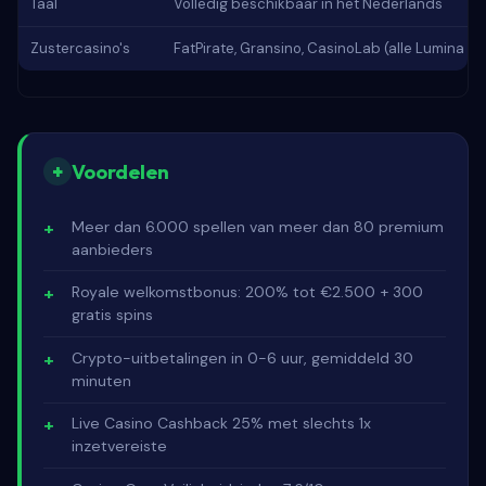
Taal
Volledig beschikbaar in het Nederlands
Zustercasino's
FatPirate, Gransino, CasinoLab (alle Lumina Ho
Voordelen
Meer dan 6.000 spellen van meer dan 80 premium
aanbieders
Royale welkomstbonus: 200% tot €2.500 + 300
gratis spins
Crypto-uitbetalingen in 0-6 uur, gemiddeld 30
minuten
Live Casino Cashback 25% met slechts 1x
inzetvereiste