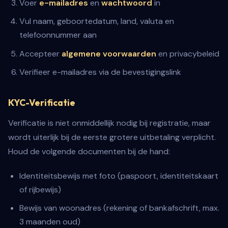
Voer
e-mailadres
en
wachtwoord
in
Vul naam, geboortedatum, land, valuta en
telefoonnummer aan
Accepteer
algemene voorwaarden
en privacybeleid
Verifieer e-mailadres via de bevestigingslink
KYC-Verificatie
Verificatie is niet onmiddellijk nodig bij registratie, maar
wordt uiterlijk bij de eerste grotere uitbetaling verplicht.
Houd de volgende documenten bij de hand:
Identiteitsbewijs met foto (paspoort, identiteitskaart
of rijbewijs)
Bewijs van woonadres (rekening of bankafschrift, max.
3 maanden oud)