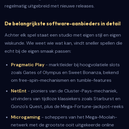
regelmatig uitgebreid met nieuwe releases.
De belangrijkste software-aanbieders in detail
Achter elk spel staat een studio met eigen stijl en eigen
wiskunde. Wie weet wie wat kan, vindt sneller spellen die
echt bij de eigen smaak passen:
Pragmatic Play
- marktleider bij hoogvolatiele slots
zoals Gates of Olympus en Sweet Bonanza, bekend
om free-spin-mechanismen en tumble-features
NetEnt
- pioniers van de Cluster-Pays-mechaniek,
uitvinders van tijdloze klassiekers zoals Starburst en
Gonzo's Quest, plus de Mega-Fortune-jackpot-reeks
Microgaming
- scheppers van het Mega-Moolah-
netwerk met de grootste ooit uitgekeerde online