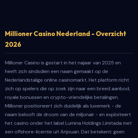
Piggy Party
Hot Shots 2
Outsourced
Sweet Rush
Crazy Ape
Phoenix Fury
Payday
Viral Spiral
Slime Party
Gears of Horus
PRAGMATIC PLAY
ISOFTBET
Bonanza
Only Coins
Fortune Snake
40 Super 7
HABANERO
PG SOFT
PLAY'N GO
Hit Bar Gold
Lady Wolf Moon
20 Lucky Bell
RED TIGER
MICROGAMING
PRAGMATIC PLAY
BGAMING
Book of Books
5 Fortune
Savannah
NETENT
PG SOFT
GAMOMAT
Demo
Spelen
Demo
Spelen
Megaways
ELK STUDIOS
GREENTUBE
Demo
Spelen
Demo
Spelen
Treasures
Demo
Spelen
BOOMING GAMES
FOXIUM
Demo
Spelen
Demo
Spelen
Demo
Spelen
BGAMING
Demo
Spelen
Demo
Spelen
Demo
Spelen
Demo
Spelen
SPRIBE
Demo
Spelen
Demo
Spelen
Millioner Casino Nederland - Overzicht
Demo
Spelen
Demo
Spelen
Demo
Spelen
Demo
Spelen
2026
Millioner Casino is gestart in het najaar van 2025 en
heeft zich sindsdien een naam gemaakt op de
Nederlandstalige online casinomarkt. Het platform richt
zich op spelers die op zoek zijn naar een breed aanbod,
royale bonussen en crypto-vriendelijke betalingen.
Millioner positioneert zich duidelijk als luxemerk - de
naam belooft de droom van de miljonair - en exploiteert
het casino onder het label Lumina Holdings Limitada met
een offshore-licentie uit Anjouan. Dat betekent: geen