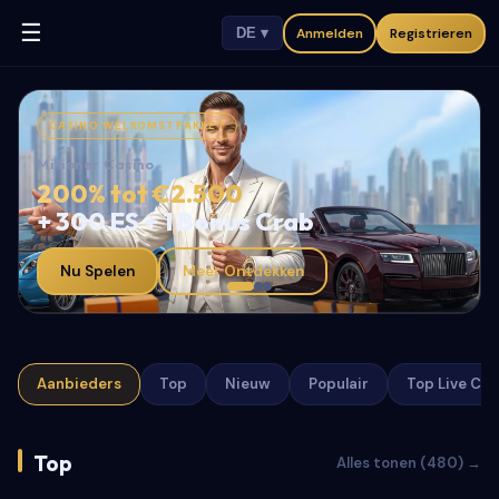
☰
Anmelden
Registrieren
DE ▾
CASINO WELKOMSTPAKKET
Millioner Casino
200% tot €2.500
+ 300 FS + 1 Bonus Crab
Nu Spelen
Meer Ontdekken
Aanbieders
Top
Nieuw
Populair
Top Live Cas
Top
Alles tonen (480) →