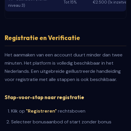
Tot 15%
€2.500 (1x inzetvere
niveau 3)
Registratie en Verificatie
Het aanmaken van een account duurt minder dan twee
minuten. Het platform is volledig beschikbaar in het
Nederlands. Een uitgebreide geïllustreerde handleiding
voor registratie met alle stappen is ook beschikbaar.
Stap-voor-stap naar registratie
Klik op
"Registreren"
rechtsboven
Selecteer bonusaanbod of start zonder bonus