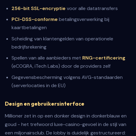
256-bit SSL-encryptie
voor alle datatransfers
PCI-DSS-conforme
betalingsverwerking bij
kaartbetalingen
Scheiding van klantengelden van operationele
bedrijfsrekening
Spellen van alle aanbieders met
RNG-certificering
(eCOGRA, iTech Labs) door de providers zelf
Gegevensbescherming volgens AVG-standaarden
(serverlocaties in de EU)
Design en gebruikersinterface
Millioner zet in op een donker design in donkerblauw en
goud - het trefwoord luxe-casino-gevoel in de stijl van
een miljonairsclub. De lobby is duidelijk gestructureerd: