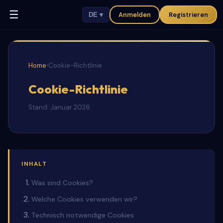
☰
Anmelden
Registrieren
DE ▾
Home
›
Cookie-Richtlinie
Cookie-Richtlinie
Stand: Januar 2026
INHALT
Was sind Cookies?
Welche Cookies verwenden wir?
Technisch notwendige Cookies