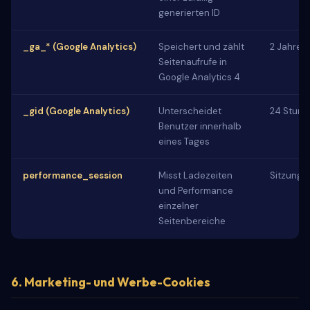
generierten ID
_ga_* (Google Analytics)
Speichert und zählt
2 Jahre
Seitenaufrufe in
Google Analytics 4
_gid (Google Analytics)
Unterscheidet
24 Stun
Benutzer innerhalb
eines Tages
performance_session
Misst Ladezeiten
Sitzungs
und Performance
einzelner
Seitenbereiche
6. Marketing- und Werbe-Cookies