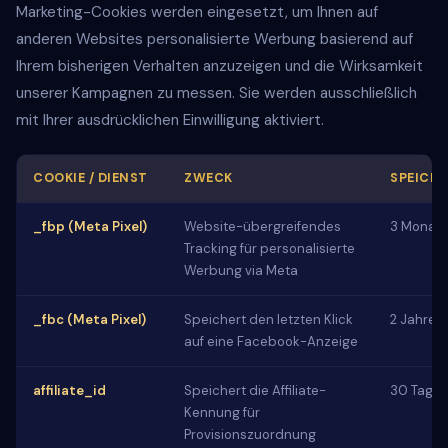
Marketing-Cookies werden eingesetzt, um Ihnen auf
anderen Websites personalisierte Werbung basierend auf
Ihrem bisherigen Verhalten anzuzeigen und die Wirksamkeit
unserer Kampagnen zu messen. Sie werden ausschließlich
mit Ihrer ausdrücklichen Einwilligung aktiviert.
COOKIE / DIENST
ZWECK
SPEICH
_fbp (Meta Pixel)
Website-übergreifendes
3 Monat
Tracking für personalisierte
Werbung via Meta
_fbc (Meta Pixel)
Speichert den letzten Klick
2 Jahre
auf eine Facebook-Anzeige
affiliate_id
Speichert die Affiliate-
30 Tage
Kennung für
Provisionszuordnung