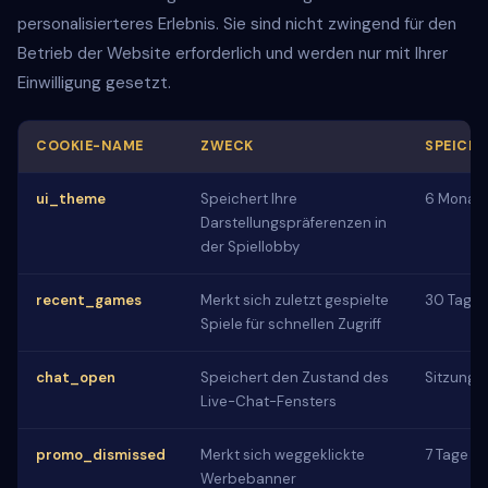
personalisierteres Erlebnis. Sie sind nicht zwingend für den
Betrieb der Website erforderlich und werden nur mit Ihrer
Einwilligung gesetzt.
COOKIE-NAME
ZWECK
SPEICH
ui_theme
Speichert Ihre
6 Monat
Darstellungspräferenzen in
der Spiellobby
recent_games
Merkt sich zuletzt gespielte
30 Tage
Spiele für schnellen Zugriff
chat_open
Speichert den Zustand des
Sitzungs
Live-Chat-Fensters
promo_dismissed
Merkt sich weggeklickte
7 Tage
Werbebanner