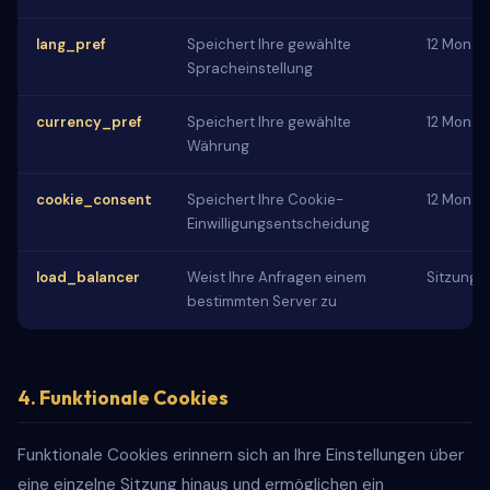
lang_pref
Speichert Ihre gewählte
12 Monat
Spracheinstellung
currency_pref
Speichert Ihre gewählte
12 Monat
Währung
cookie_consent
Speichert Ihre Cookie-
12 Monat
Einwilligungsentscheidung
load_balancer
Weist Ihre Anfragen einem
Sitzungs
bestimmten Server zu
4. Funktionale Cookies
Funktionale Cookies erinnern sich an Ihre Einstellungen über
eine einzelne Sitzung hinaus und ermöglichen ein